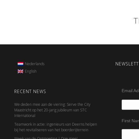
T
NEWSLETT
Nederlands
English
Email A
RECENT NEWS
We deden mee aan de viering: Serve the City
Maastricht op het 20-jarig jubileum van STC
International
First N
Teamwork in actie: ingenieurs van Deerns helpen
bij het revitaliseren van het boerderijterrein
Week van de Ontmoeting | Doe mee!