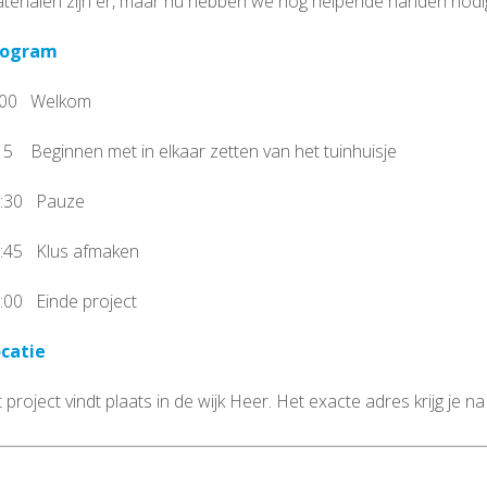
terialen zijn er, maar nu hebben we nog helpende handen nodi
rogram
 00 Welkom
15 Beginnen met in elkaar zetten van het tuinhuisje
:30 Pauze
:45 Klus afmaken
:00 Einde project
catie
t project vindt plaats in de wijk Heer. Het exacte adres krijg je n