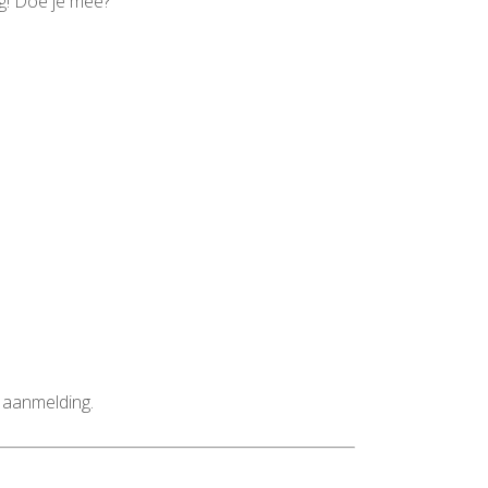
g! Doe je mee?
a aanmelding.