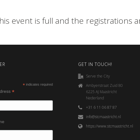
his event is full and the registrations 
ER
GET IN TOUCH!
Serve the City
*
indicates required
Ambyerstraat Zuid 80
*
ddress
6225 AJ Maastricht
Nederland
+31 6 11 06 87 87
info@stcmaastricht.nl
ame
https://www.stcmaastricht.nl