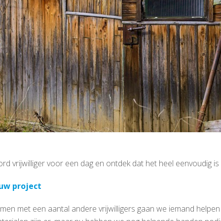
rd vrijwilliger voor een dag en ontdek dat het heel eenvoudig is
uw project
men met een aantal andere vrijwilligers gaan we iemand helpen o