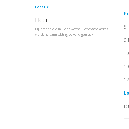
ma
Locatie
P
Heer
9:
Bij iemand die in Heer woont. Het exacte adres
wordt na aanmelding bekend gemaakt.
9:
10
10
12
Lo
Di