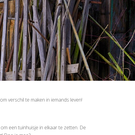
 om verschil te maken in iemands leven!
m een tuinhuisje in elkaar te zetten. De