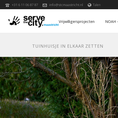
+31 6 11 06 87 87
info@stcmaastricht.nl
Talen
Vrijwilligersprojecten
NOAH –
TUINHUISJE IN ELKAAR ZETTEN