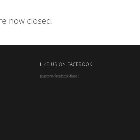
are now closed.
LIKE US ON FACEBOOK
[custom-facebook-feed]