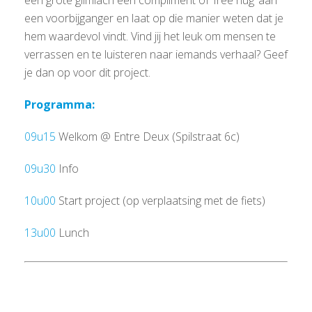
een grote glimlach een compliment of ‘free hug’ aan
een voorbijganger en laat op die manier weten dat je
hem waardevol vindt. Vind jij het leuk om mensen te
verrassen en te luisteren naar iemands verhaal? Geef
je dan op voor dit project.
Programma:
09u15
Welkom @ Entre Deux (Spilstraat 6c)
09u30
Info
10u00
Start project (op verplaatsing met de fiets)
13u00
Lunch