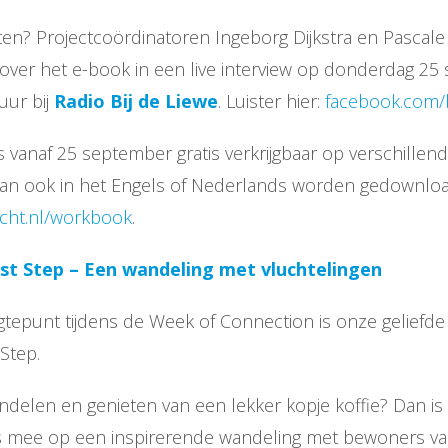
ten? Projectcoördinatoren Ingeborg Dijkstra en Pascal
over het e-book in een live interview op donderdag 25
uur bij
Radio Bij de Liewe
. Luister hier:
facebook.com/
 vanaf 25 september gratis verkrijgbaar op verschillende
kan ook in het Engels of Nederlands worden gedownloa
cht.nl/workbook
.
rst Step – Een wandeling met vluchtelingen
tepunt tijdens de Week of Connection is onze geliefde
 Step.
delen en genieten van een lekker kopje koffie? Dan is d
s mee op een inspirerende wandeling met bewoners va