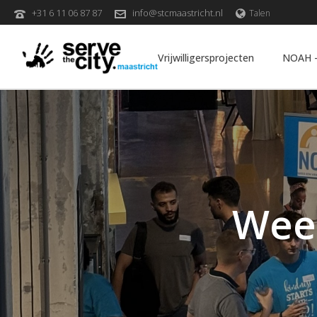
+31 6 11 06 87 87
info@stcmaastricht.nl
Talen
Vrijwilligersprojecten
NOAH –
Wee