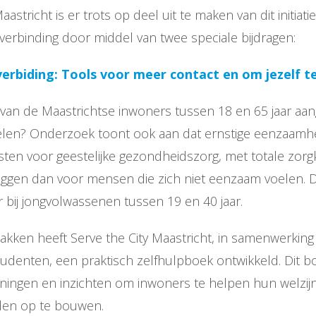
aastricht is er trots op deel uit te maken van dit initiat
verbinding door middel van twee speciale bijdragen:
erbiding: Tools voor meer contact en om jezelf t
van de Maastrichtse inwoners tussen 18 en 65 jaar aan
len? Onderzoek toont ook aan dat ernstige eenzaamhei
ten voor geestelijke gezondheidszorg, met totale zorgk
iggen dan voor mensen die zich niet eenzaam voelen. D
r bij jongvolwassenen tussen 19 en 40 jaar.
akken heeft Serve the City Maastricht, in samenwerkin
denten, een praktisch zelfhulpboek ontwikkeld. Dit b
eningen en inzichten om inwoners te helpen hun welzijn
den op te bouwen.