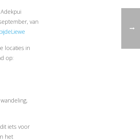
e Adekpui
 september, van
bijdeLiewe
 locaties in
d op:
 wandeling,
it iets voor
n het