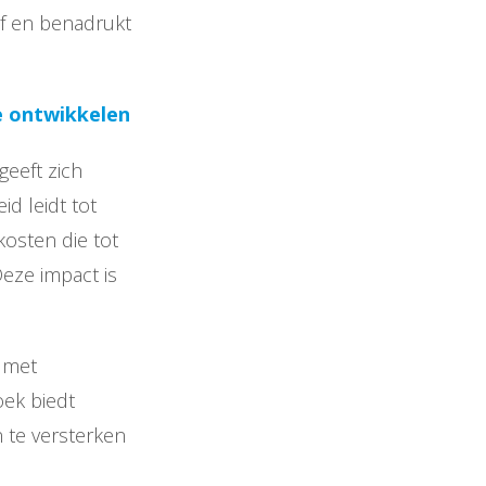
ief en benadrukt
e ontwikkelen
geeft zich
d leidt tot
osten die tot
eze impact is
g met
oek biedt
 te versterken