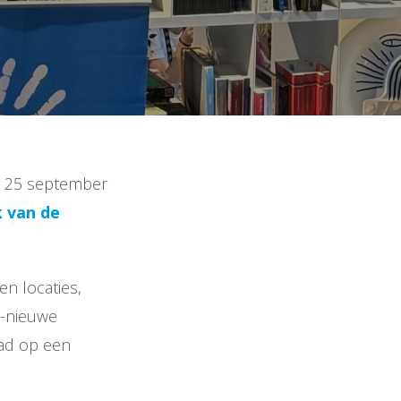
g 25 september
 van de
en locaties,
 -nieuwe
ad op een