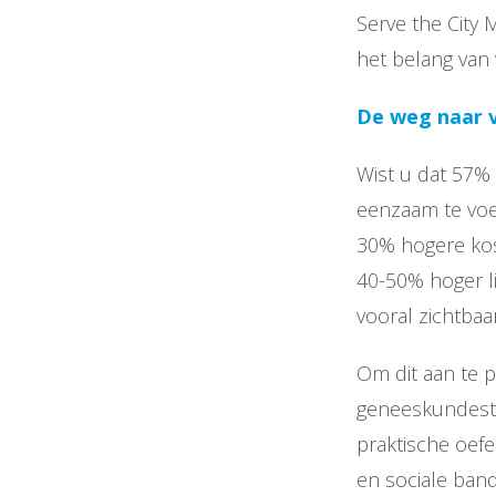
Serve the City M
het belang van 
De weg naar v
Wist u dat 57% 
eenzaam te voe
30% hogere kos
40-50% hoger l
vooral zichtbaa
Om dit aan te p
geneeskundestu
praktische oef
en sociale ban