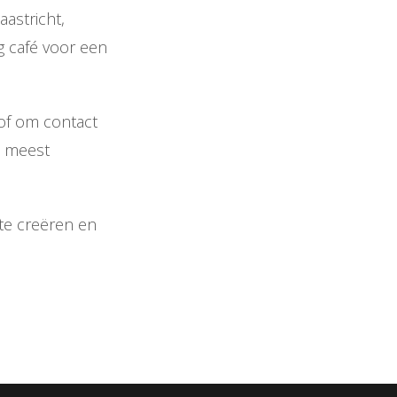
astricht,
g café voor een
 of om contact
e meest
 te creëren en