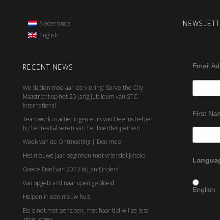
NEWSLETT
Nederlands
English
Email A
RECENT NEWS
We deden mee aan de viering: Serve the City
Maastricht op het 20-jarig jubileum van STC
International
First N
Teamwork in actie: ingenieurs van Deerns helpen
bij het revitaliseren van het boerderijterrein
Week van de Ontmoeting | Doe mee!
Het nieuwe jaar beginnen met vriendelijkheid
Languag
Goede Doel van 2023 bij Jan Linders!
Van opgebrand naar open gebloeid
English
Helpen in een nieuw huis
Els is net met pensioen, met haar tijd wil ze iets
zinvol doen