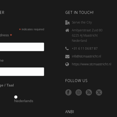
ER
GET IN TOUCH!
Serve the City
*
indicates required
Ambyerstraat Zuid 80
*
ddress
6225 AJ Maastricht
Nederland
+31 6 11 06 87 87
info@stcmaastricht.nl
ame
https://www.stcmaastricht.nl
FOLLOW US
e / Taal
Nederlands
ANBI