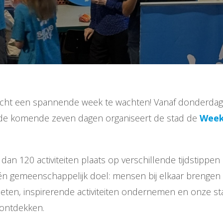
richt een spannende week te wachten! Vanaf donderda
de komende zeven dagen organiseert de stad de
Week
dan 120 activiteiten plaats op verschillende tijdstippen 
én gemeenschappelijk doel: mensen bij elkaar brengen
en, inspirerende activiteiten ondernemen en onze st
ontdekken.