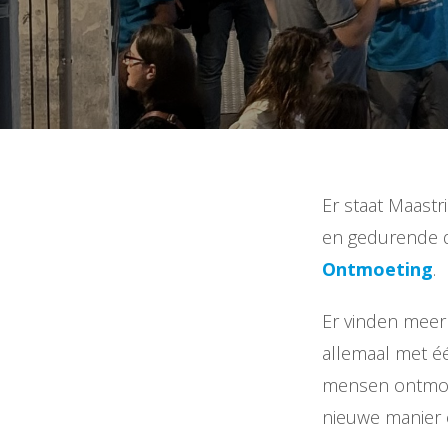
Er staat Maast
en gedurende 
Ontmoeting
.
Er vinden meer 
allemaal met é
mensen ontmoet
nieuwe manier 